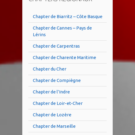
Chapter de Biarritz – Côte Basque
Chapter de Cannes – Pays de
Lérins
Chapter de Carpentras
Chapter de Charente Maritime
Chapter du Cher
Chapter de Compiègne
Chapter de l’Indre
Chapter de Loir-et-Cher
Chapter de Lozère
Chapter de Marseille