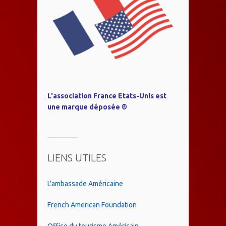
L'association France Etats-Unis est
une marque déposée ®
LIENS UTILES
L'ambassade Américaine
French American Foundation