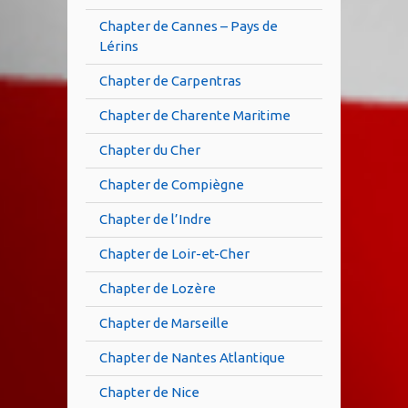
Chapter de Cannes – Pays de
Lérins
Chapter de Carpentras
Chapter de Charente Maritime
Chapter du Cher
Chapter de Compiègne
Chapter de l’Indre
Chapter de Loir-et-Cher
Chapter de Lozère
Chapter de Marseille
Chapter de Nantes Atlantique
Chapter de Nice