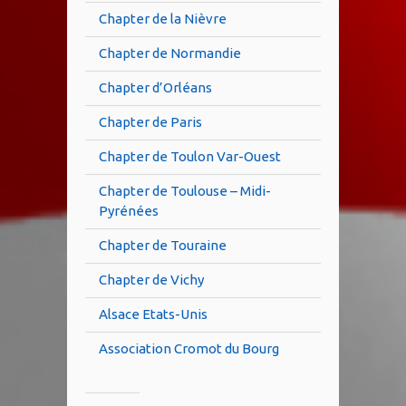
Chapter de la Nièvre
Chapter de Normandie
Chapter d’Orléans
Chapter de Paris
Chapter de Toulon Var-Ouest
Chapter de Toulouse – Midi-
Pyrénées
Chapter de Touraine
Chapter de Vichy
Alsace Etats-Unis
Association Cromot du Bourg