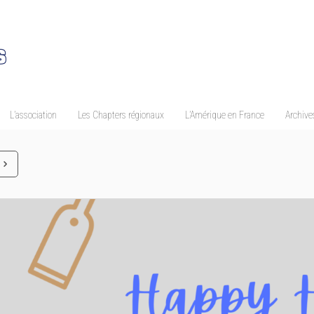
L’association
Les Chapters régionaux
L’Amérique en France
Archives