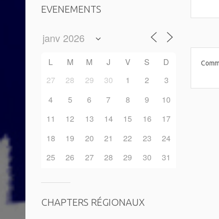
EVENEMENTS
L
M
M
J
V
S
D
Comme
27
28
29
30
1
2
3
4
5
6
7
8
9
10
11
12
13
14
15
16
17
18
19
20
21
22
23
24
25
26
27
28
29
30
31
CHAPTERS RÉGIONAUX