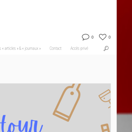
0
0
 « articles » & « journaux »
Contact
Accès privé