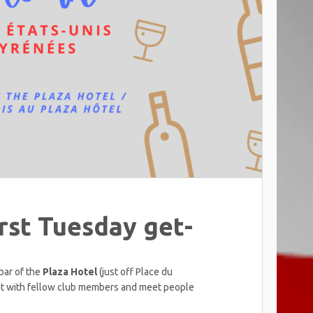
rst Tuesday get-
bar of the
Plaza Hotel
(just off Place du
chat with fellow club members and meet people