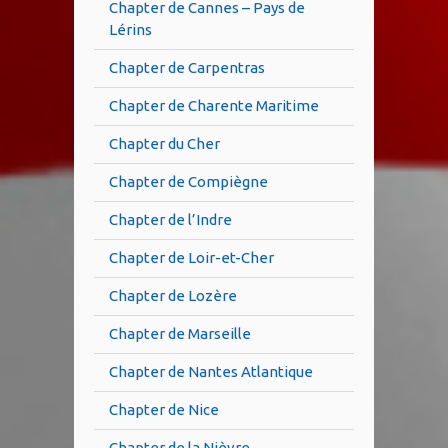
Chapter de Cannes – Pays de
Lérins
Chapter de Carpentras
Chapter de Charente Maritime
Chapter du Cher
Chapter de Compiègne
Chapter de l’Indre
Chapter de Loir-et-Cher
Chapter de Lozère
Chapter de Marseille
Chapter de Nantes Atlantique
Chapter de Nice
Chapter de la Nièvre