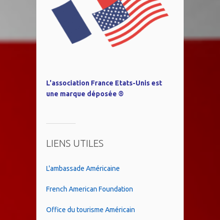
L'association France Etats-Unis est
une marque déposée ®
LIENS UTILES
L'ambassade Américaine
French American Foundation
Office du tourisme Américain