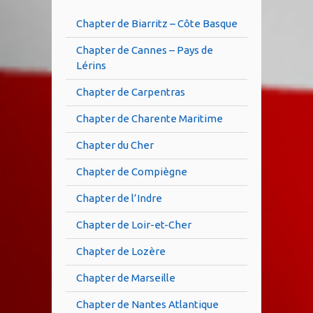
Chapter de Biarritz – Côte Basque
Chapter de Cannes – Pays de
Lérins
Chapter de Carpentras
Chapter de Charente Maritime
Chapter du Cher
Chapter de Compiègne
Chapter de l’Indre
Chapter de Loir-et-Cher
Chapter de Lozère
Chapter de Marseille
Chapter de Nantes Atlantique