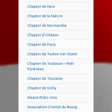
Chapter de Nice
Chapter de la Nièvre
Chapter de Normandie
Chapter d’Orléans
Chapter de Paris
Chapter de Toulon Var-Ouest
Chapter de Toulouse – Midi-
Pyrénées
Chapter de Touraine
Chapter de Vichy
Alsace Etats-Unis
Association Cromot du Bourg