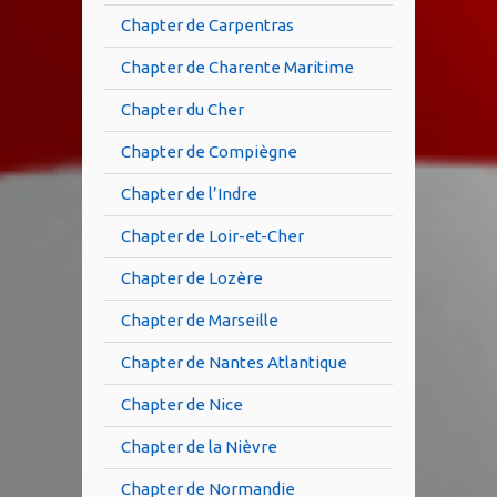
Chapter de Carpentras
Chapter de Charente Maritime
Chapter du Cher
Chapter de Compiègne
Chapter de l’Indre
Chapter de Loir-et-Cher
Chapter de Lozère
Chapter de Marseille
Chapter de Nantes Atlantique
Chapter de Nice
Chapter de la Nièvre
Chapter de Normandie