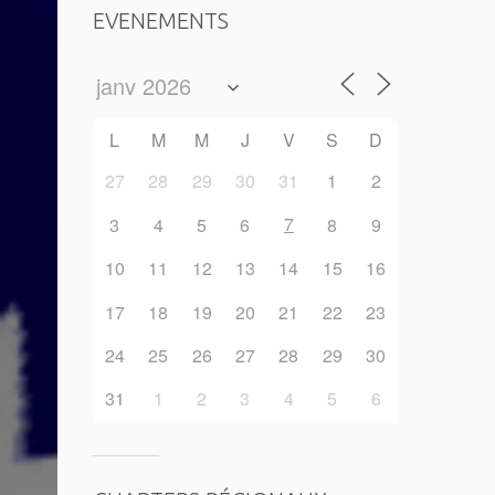
EVENEMENTS
L
M
M
J
V
S
D
27
28
29
30
31
1
2
7
3
4
5
6
8
9
10
11
12
13
14
15
16
17
18
19
20
21
22
23
24
25
26
27
28
29
30
31
1
2
3
4
5
6