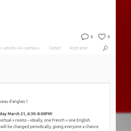
0
0
 « articles » & « journaux »
Contact
Accès privé
veau d’anglais ?
ay March 21, 6:30-8:00PM
!
 virtual » rooms – ideally, one French + one English
 will be changed periodically, giving everyone a chance