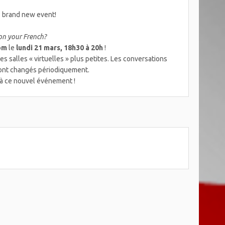
is brand new event!
on your French?
om
le
lundi 21 mars, 18h30 à 20h
!
s salles « virtuelles » plus petites. Les conversations
eront changés périodiquement.
 à ce nouvel événement !