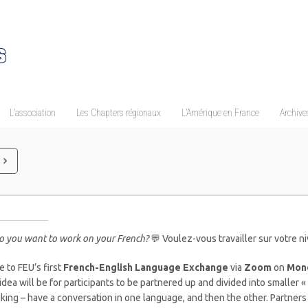
L’association
Les Chapters régionaux
L’Amérique en France
Archives
 you want to work on your French?
💬 Voulez-vous travailler sur votre ni
 to FEU’s first
French-English Language Exchange
via
Zoom
on
Mond
idea will be for participants to be partnered up and divided into smaller «
king – have a conversation in one language, and then the other. Partners