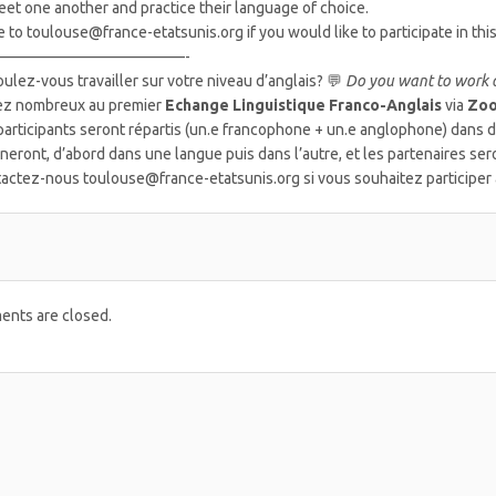
eet one another and practice their language of choice.
e to toulouse@france-etatsunis.org if you would like to participate in th
————————————-
oulez-vous travailler sur votre niveau d’anglais? 💬
Do you want to work 
z nombreux au premier
Echange Linguistique Franco-Anglais
via
Zo
participants seront répartis (un.e francophone + un.e anglophone) dans de
rneront, d’abord dans une langue puis dans l’autre, et les partenaires s
actez-nous toulouse@france-etatsunis.org si vous souhaitez participer
nts are closed.