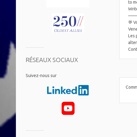
to m
Writ
——
💬 V
Vene
Les 
alte
Cont
RÉSEAUX SOCIAUX
​Suivez-nous sur
Comme