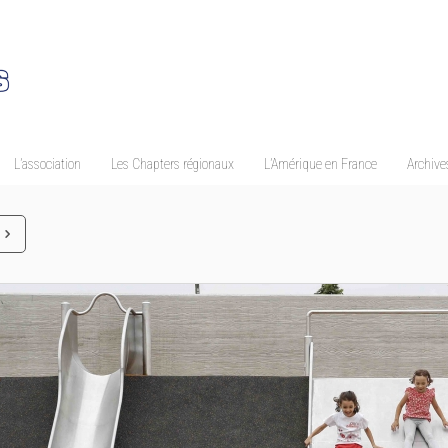
L’association
Les Chapters régionaux
L’Amérique en France
Archives