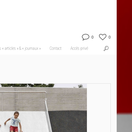
0
0
 « articles » & « journaux »
Contact
Accès privé