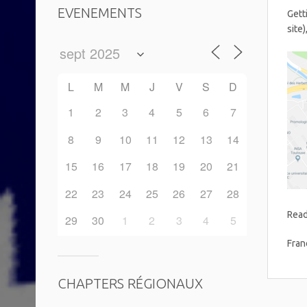
EVENEMENTS
Gett
site
L
M
M
J
V
S
D
1
2
3
4
5
6
7
8
9
10
11
12
13
14
15
16
17
18
19
20
21
22
23
24
25
26
27
28
Read
29
30
1
2
3
4
5
Fran
CHAPTERS RÉGIONAUX