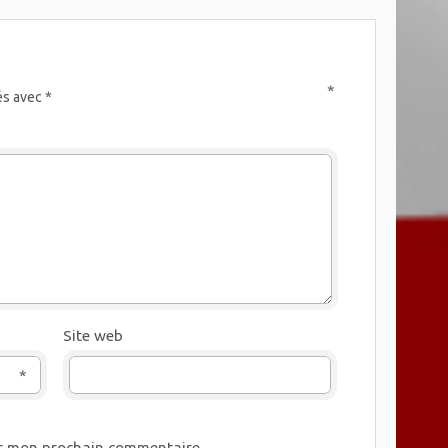
*
és avec
*
Site web
*
ur mon prochain commentaire.