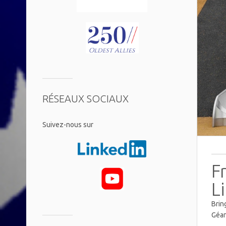
RÉSEAUX SOCIAUX
​Suivez-nous sur
F
L
Brin
Géan