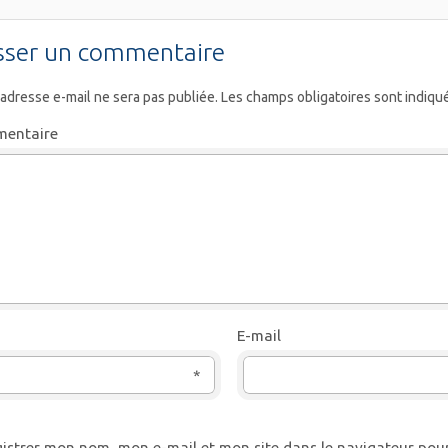
sser un commentaire
 adresse e-mail ne sera pas publiée.
Les champs obligatoires sont indiqu
entaire
E-mail
*
istrer mon nom, mon e-mail et mon site dans le navigateur po