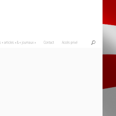
 « articles » & « journaux »
Contact
Accès privé