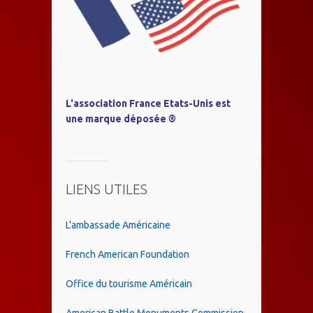
L'association France Etats-Unis est
une marque déposée ®
LIENS UTILES
L'ambassade Américaine
French American Foundation
Office du tourisme Américain