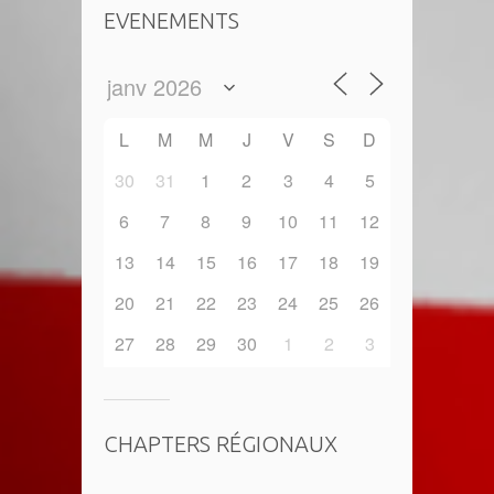
EVENEMENTS
L
M
M
J
V
S
D
30
31
1
2
3
4
5
6
7
8
9
10
11
12
13
14
15
16
17
18
19
20
21
22
23
24
25
26
27
28
29
30
1
2
3
CHAPTERS RÉGIONAUX