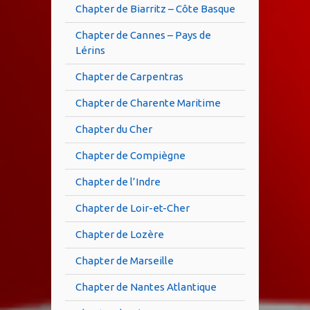
Chapter de Biarritz – Côte Basque
Chapter de Cannes – Pays de
Lérins
Chapter de Carpentras
Chapter de Charente Maritime
Chapter du Cher
Chapter de Compiègne
Chapter de l’Indre
Chapter de Loir-et-Cher
Chapter de Lozère
Chapter de Marseille
Chapter de Nantes Atlantique