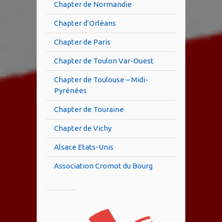
Chapter de Normandie
Chapter d’Orléans
Chapter de Paris
Chapter de Toulon Var-Ouest
Chapter de Toulouse – Midi-
Pyrénées
Chapter de Touraine
Chapter de Vichy
Alsace Etats-Unis
Association Cromot du Bourg