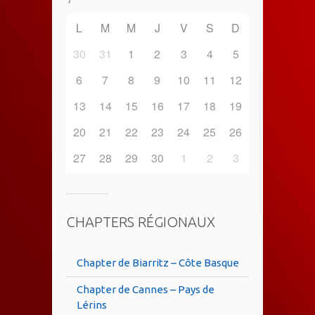
L
M
M
J
V
S
D
30
31
1
2
3
4
5
6
7
8
9
10
11
12
13
14
15
16
17
18
19
20
21
22
23
24
25
26
27
28
29
30
1
2
3
CHAPTERS RÉGIONAUX
Chapter de Biarritz – Côte Basque
Chapter de Cannes – Pays de
Lérins