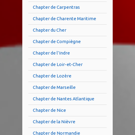
Chapter de Carpentras
Chapter de Charente Maritime
Chapter du Cher
Chapter de Compiègne
Chapter de l’Indre
Chapter de Loir-et-Cher
Chapter de Lozère
Chapter de Marseille
Chapter de Nantes Atlantique
Chapter de Nice
Chapter de la Nièvre
Chapter de Normandie