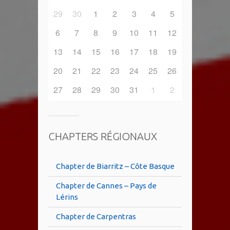
29
30
1
2
3
4
5
6
7
8
9
10
11
12
13
14
15
16
17
18
19
20
21
22
23
24
25
26
27
28
29
30
31
1
2
CHAPTERS RÉGIONAUX
Chapter de Biarritz – Côte Basque
Chapter de Cannes – Pays de
Lérins
Chapter de Carpentras