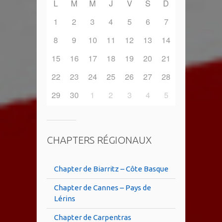
L
M
M
J
V
S
D
1
2
3
4
5
6
7
8
9
10
11
12
13
14
15
16
17
18
19
20
21
22
23
24
25
26
27
28
29
30
1
2
3
4
5
CHAPTERS RÉGIONAUX
Chapter de Biarritz – Côte Basque
Chapter de Cannes – Pays de
Lérins
Chapter de Carpentras