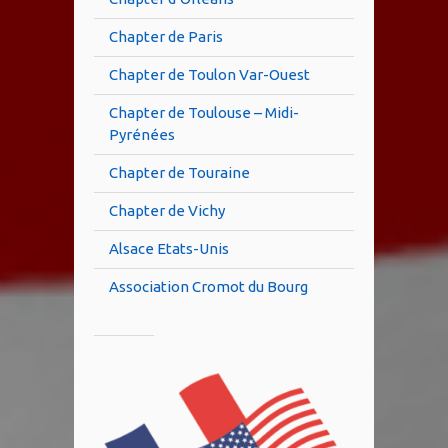
Chapter de Paris
Chapter de Toulon Var-Ouest
Chapter de Toulouse – Midi-
Pyrénées
Chapter de Touraine
Chapter de Vichy
Alsace Etats-Unis
Association Cromot du Bourg