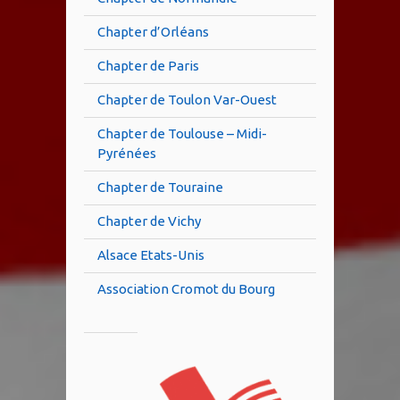
Chapter d’Orléans
Chapter de Paris
Chapter de Toulon Var-Ouest
Chapter de Toulouse – Midi-
Pyrénées
Chapter de Touraine
Chapter de Vichy
Alsace Etats-Unis
Association Cromot du Bourg