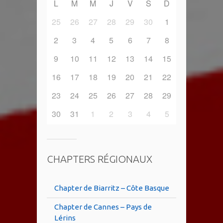
L
M
M
J
V
S
D
25
26
27
28
29
30
1
2
3
4
5
6
7
8
9
10
11
12
13
14
15
16
17
18
19
20
21
22
23
24
25
26
27
28
29
30
31
1
2
3
4
5
CHAPTERS RÉGIONAUX
Chapter de Biarritz – Côte Basque
Chapter de Cannes – Pays de
Lérins