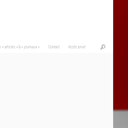
 « articles » & « journaux »
Contact
Accès privé