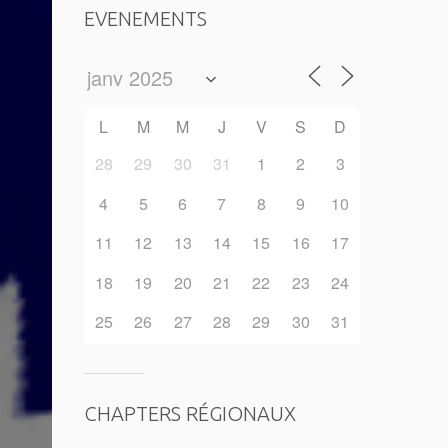
EVENEMENTS
L
M
M
J
V
S
D
28
29
30
31
1
2
3
4
5
6
7
8
9
10
11
12
13
14
15
16
17
18
19
20
21
22
23
24
25
26
27
28
29
30
31
CHAPTERS RÉGIONAUX