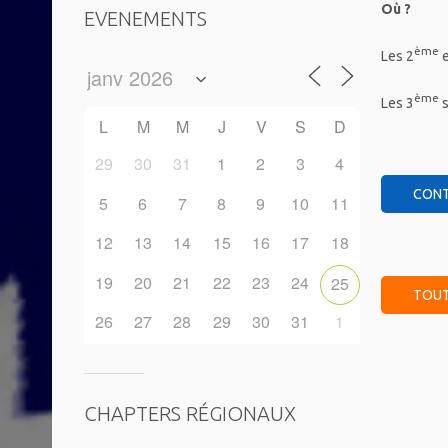
Où ?
EVENEMENTS
ème
Les 2
e
ème
Les 3
s
L
M
M
J
V
S
D
29
30
31
1
2
3
4
CONT
5
6
7
8
9
10
11
12
13
14
15
16
17
18
19
20
21
22
23
24
25
TOUT
26
27
28
29
30
31
1
CHAPTERS RÉGIONAUX