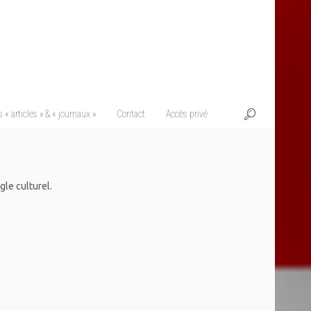
 « articles » & « journaux »
Contact
Accès privé
gle culturel.