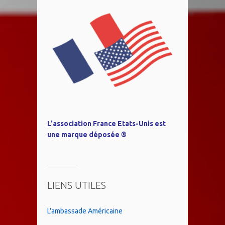
L'association France Etats-Unis est
une marque déposée ®
LIENS UTILES
L'ambassade Américaine