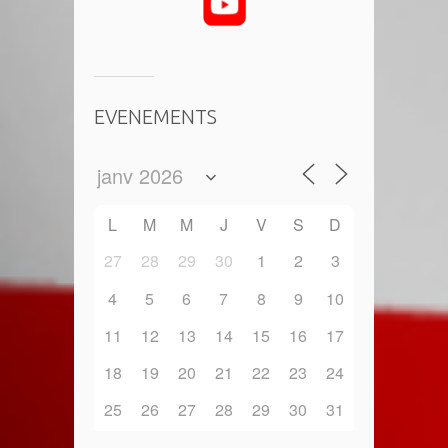
EVENEMENTS
L
M
M
J
V
S
D
27
28
29
30
1
2
3
4
5
6
7
8
9
10
11
12
13
14
15
16
17
18
19
20
21
22
23
24
25
26
27
28
29
30
31