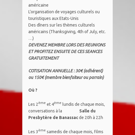
américaine
L’organisation de voyages culturels ou
touristiques aux Etats-Unis
Des dîners sur les thèmes culturels
américains (Thanksgiving, 4th of July, etc.
…)
DEVENEZ MEMBRE LORS DES REUNIONS
ET PROFITEZ ENSUITE DE CES SEANCES
GRATUITEMENT
COTISATION ANNUELLE : 30€ (adhérent)
ou
150€ (membre bienfaiteur ou parrain)
Où ?
ème
ème
Les 2
et 4
lundis de chaque mois,
conversations à la
Salle du
Presbytère de Banassac
de 20h à 22h
ème
Les 3
samedis de chaque mois, films