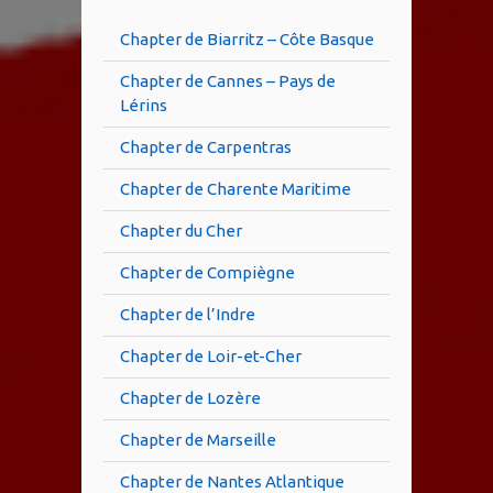
Chapter de Biarritz – Côte Basque
Chapter de Cannes – Pays de
Lérins
Chapter de Carpentras
Chapter de Charente Maritime
Chapter du Cher
Chapter de Compiègne
Chapter de l’Indre
Chapter de Loir-et-Cher
Chapter de Lozère
Chapter de Marseille
Chapter de Nantes Atlantique