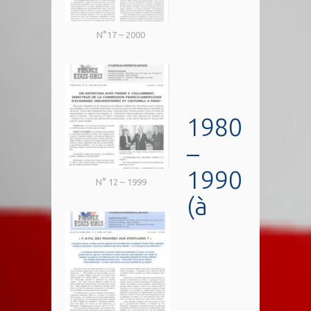
N°17 – 2000
1980
–
1990
N° 12 – 1999
(à