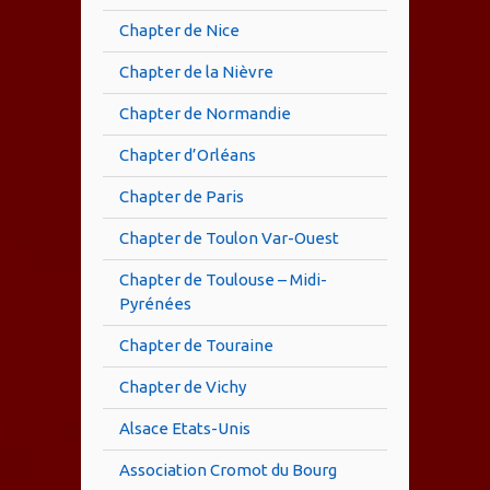
Chapter de Nice
Chapter de la Nièvre
Chapter de Normandie
Chapter d’Orléans
Chapter de Paris
Chapter de Toulon Var-Ouest
Chapter de Toulouse – Midi-
Pyrénées
Chapter de Touraine
Chapter de Vichy
Alsace Etats-Unis
Association Cromot du Bourg