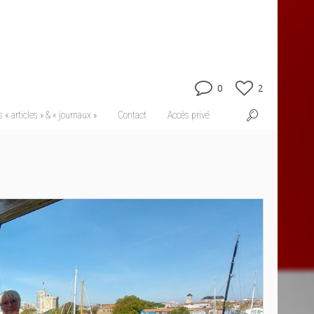
0
2
 « articles » & « journaux »
Contact
Accès privé