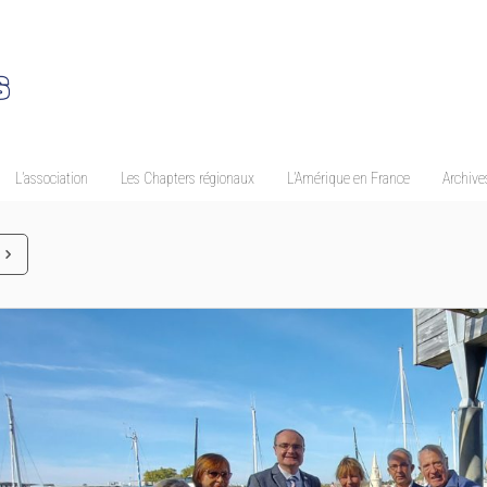
L’association
Les Chapters régionaux
L’Amérique en France
Archives