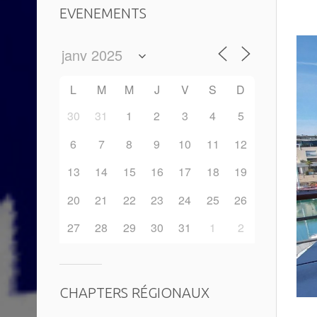
EVENEMENTS
L
M
M
J
V
S
D
30
31
1
2
3
4
5
6
7
8
9
10
11
12
13
14
15
16
17
18
19
20
21
22
23
24
25
26
27
28
29
30
31
1
2
CHAPTERS RÉGIONAUX