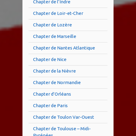
Chapter de l’Indre
Chapter de Loir-et-Cher
Chapter de Lozère
Chapter de Marseille
Chapter de Nantes Atlantique
Chapter de Nice
Chapter de la Nièvre
Chapter de Normandie
Chapter d’Orléans
Chapter de Paris
Chapter de Toulon Var-Ouest
Chapter de Toulouse – Midi-
Pyrénées