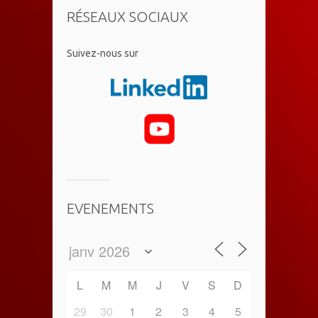
RÉSEAUX SOCIAUX
​Suivez-nous sur
EVENEMENTS
L
M
M
J
V
S
D
29
30
1
2
3
4
5