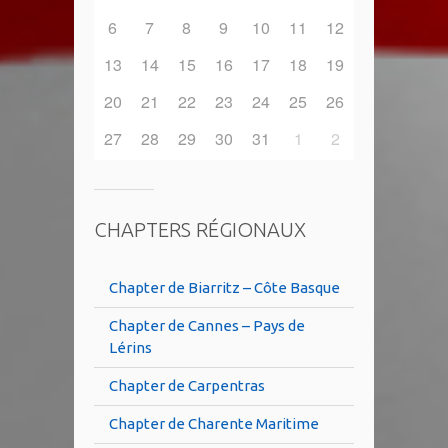
6
7
8
9
10
11
12
13
14
15
16
17
18
19
20
21
22
23
24
25
26
27
28
29
30
31
1
2
CHAPTERS RÉGIONAUX
Chapter de Biarritz – Côte Basque
Chapter de Cannes – Pays de
Lérins
Chapter de Carpentras
Chapter de Charente Maritime