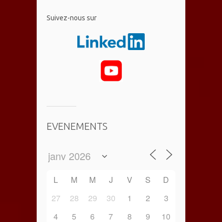
​Suivez-nous sur
EVENEMENTS
L
M
M
J
V
S
D
27
28
29
30
1
2
3
4
5
6
7
8
9
10