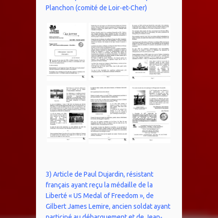
Planchon (comité de Loir-et-Cher)
3) Article de Paul Dujardin, résistant
français ayant reçu la médaille de la
Liberté « US Medal of Freedom », de
Gilbert James Lemire, ancien soldat ayant
participé au débarquement et de Jean-