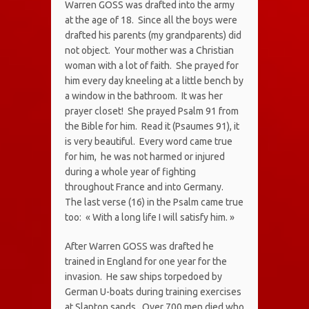
Warren GOSS was drafted into the army
at the age of 18. Since all the boys were
drafted his parents (my grandparents) did
not object. Your mother was a Christian
woman with a lot of faith. She prayed for
him every day kneeling at a little bench by
a window in the bathroom. It was her
prayer closet! She prayed Psalm 91 from
the Bible for him. Read it (Psaumes 91), it
is very beautiful. Every word came true
for him, he was not harmed or injured
during a whole year of fighting
throughout France and into Germany.
The last verse (16) in the Psalm came true
too: « With a long life I will satisfy him. »
After Warren GOSS was drafted he
trained in England for one year for the
invasion. He saw ships torpedoed by
German U-boats during training exercises
at Slapton sands. Over 700 men died who