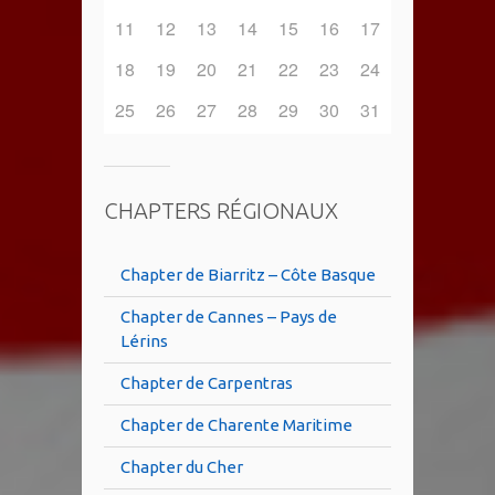
11
12
13
14
15
16
17
18
19
20
21
22
23
24
25
26
27
28
29
30
31
CHAPTERS RÉGIONAUX
Chapter de Biarritz – Côte Basque
Chapter de Cannes – Pays de
Lérins
Chapter de Carpentras
Chapter de Charente Maritime
Chapter du Cher