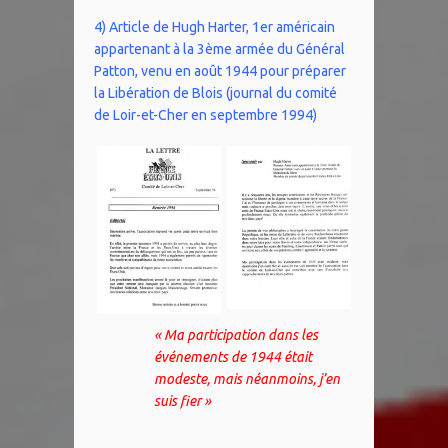
4) Article de Hugh Harter, 1er américain
appartenant à la 3ème armée du Général
Patton, venu en août 1944 pour préparer
la Libération de Blois (journal du comité
de Loir-et-Cher en septembre 1994)
« Ma participation dans les
événements de 1944 était
modeste, mais néanmoins, j’en
suis fier »