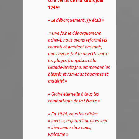
sont venus
ce mardi six juin
1944
«
« Le débarquement : j’y étais »
» une fois le débarquement
achevé, nous avons reformé les
convois et pendant des mois,
nous avons fait la navette entre
les plages françaises et la
Grande-Bretagne, emmenant les
blessés et ramenant hommes et
matériel »
« Gloire éternelle à tous les
combattants de la Liberté »
« En 1944, vous leur disiez
« merci », aujourd’hui, dites-leur
« bienvenue chez nous,
welcome »