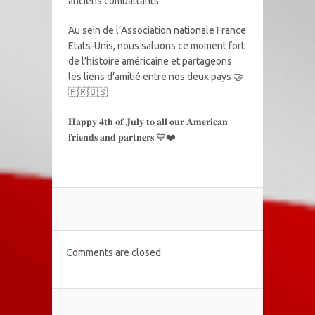
anciens combattants
Au sein de l’Association nationale France
Etats-Unis, nous saluons ce moment fort
de l’histoire américaine et partageons
les liens d’amitié entre nos deux pays 🤝
🇫🇷🇺🇸
𝐇𝐚𝐩𝐩𝐲 𝟒𝐭𝐡 𝐨𝐟 𝐉𝐮𝐥𝐲 𝐭𝐨 𝐚𝐥𝐥 𝐨𝐮𝐫 𝐀𝐦𝐞𝐫𝐢𝐜𝐚𝐧
𝐟𝐫𝐢𝐞𝐧𝐝𝐬 𝐚𝐧𝐝 𝐩𝐚𝐫𝐭𝐧𝐞𝐫𝐬 💙❤️
Comments are closed.