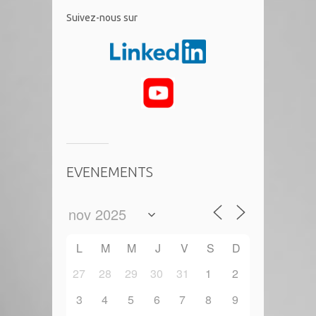
​Suivez-nous sur
EVENEMENTS
L
M
M
J
V
S
D
27
28
29
30
31
1
2
3
4
5
6
7
8
9