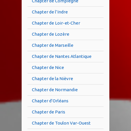
Chapter de Compiègne
Chapter de l’Indre
Chapter de Loir-et-Cher
Chapter de Lozère
Chapter de Marseille
Chapter de Nantes Atlantique
Chapter de Nice
Chapter de la Nièvre
Chapter de Normandie
Chapter d’Orléans
Chapter de Paris
Chapter de Toulon Var-Ouest