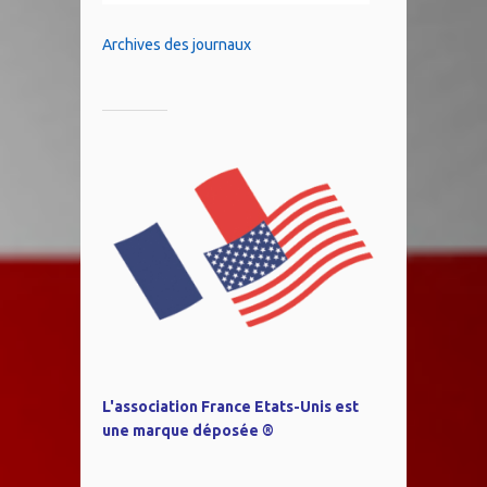
Archives des journaux
L'association France Etats-Unis est
une marque déposée ®