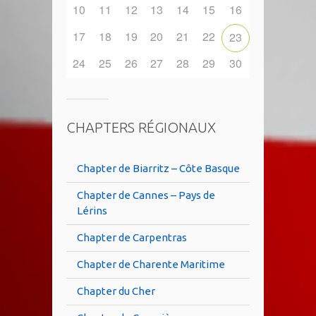
10
11
12
13
14
15
16
17
18
19
20
21
22
23
24
25
26
27
28
29
30
CHAPTERS RÉGIONAUX
Chapter de Biarritz – Côte Basque
Chapter de Cannes – Pays de
Lérins
Chapter de Carpentras
Chapter de Charente Maritime
Chapter du Cher