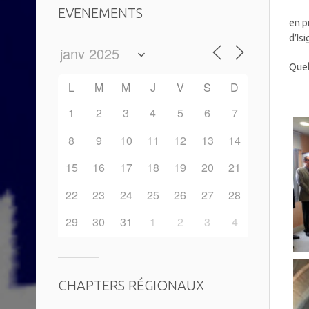
EVENEMENTS
en p
d’Is
Quel
L
M
M
J
V
S
D
1
2
3
4
5
6
7
8
9
10
11
12
13
14
15
16
17
18
19
20
21
22
23
24
25
26
27
28
29
30
31
1
2
3
4
CHAPTERS RÉGIONAUX