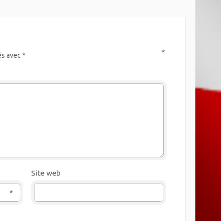
*
és avec
*
Site web
*