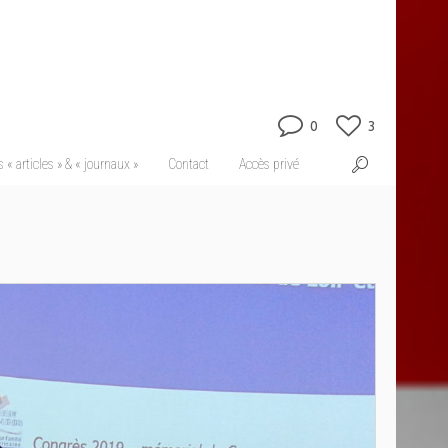
0
3
 « articles » & « journaux »
Contact
Accès privé