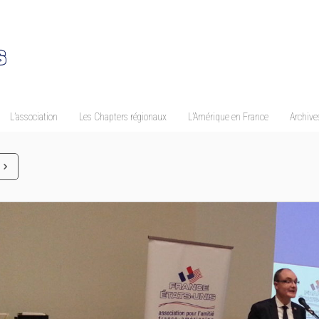
L’association
Les Chapters régionaux
L’Amérique en France
Archives