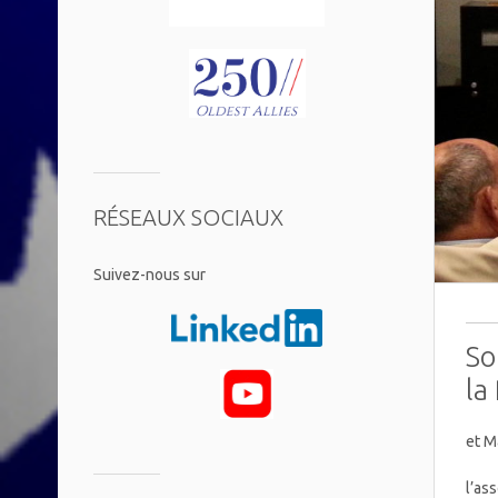
RÉSEAUX SOCIAUX
​Suivez-nous sur
So
la
et M
l’as