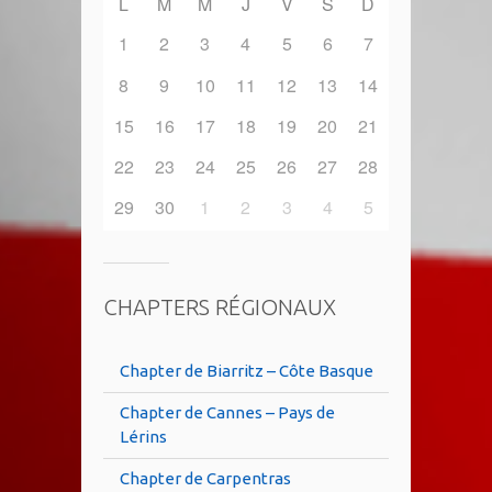
L
M
M
J
V
S
D
1
2
3
4
5
6
7
8
9
10
11
12
13
14
15
16
17
18
19
20
21
22
23
24
25
26
27
28
29
30
1
2
3
4
5
CHAPTERS RÉGIONAUX
Chapter de Biarritz – Côte Basque
Chapter de Cannes – Pays de
Lérins
Chapter de Carpentras