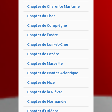
Chapter de Charente Maritime
Chapter du Cher
Chapter de Compiègne
Chapter de l’Indre
Chapter de Loir-et-Cher
Chapter de Lozère
Chapter de Marseille
Chapter de Nantes Atlantique
Chapter de Nice
Chapter de la Nièvre
Chapter de Normandie
Chapter d’Orléans