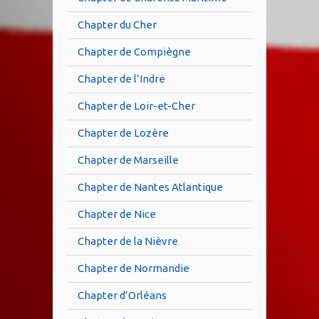
Chapter du Cher
Chapter de Compiègne
Chapter de l’Indre
Chapter de Loir-et-Cher
Chapter de Lozère
Chapter de Marseille
Chapter de Nantes Atlantique
Chapter de Nice
Chapter de la Nièvre
Chapter de Normandie
Chapter d’Orléans