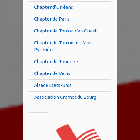
Chapter d’Orléans
Chapter de Paris
Chapter de Toulon Var-Ouest
Chapter de Toulouse – Midi-
Pyrénées
Chapter de Touraine
Chapter de Vichy
Alsace Etats-Unis
Association Cromot du Bourg