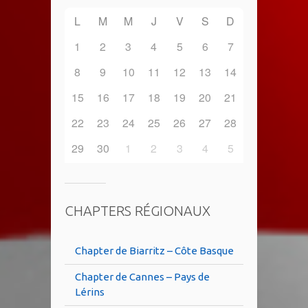
L
M
M
J
V
S
D
1
2
3
4
5
6
7
8
9
10
11
12
13
14
15
16
17
18
19
20
21
22
23
24
25
26
27
28
29
30
1
2
3
4
5
CHAPTERS RÉGIONAUX
Chapter de Biarritz – Côte Basque
Chapter de Cannes – Pays de
Lérins