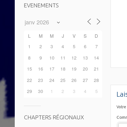
EVENEMENTS
L
M
M
J
V
S
D
1
2
3
4
5
6
7
8
9
10
11
12
13
14
15
16
17
18
19
20
21
22
23
24
25
26
27
28
29
30
1
2
3
4
5
Lai
Votre
CHAPTERS RÉGIONAUX
Comm