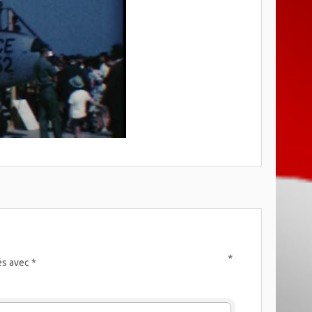
*
és avec
*