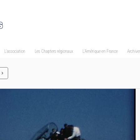
L’association
Les Chapters régionaux
L’Amérique en France
Archives