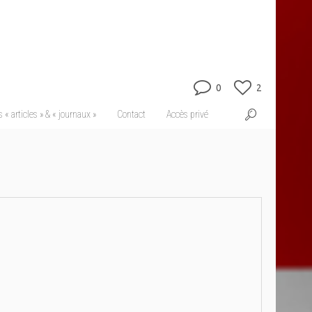
0
2
 « articles » & « journaux »
Contact
Accès privé